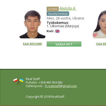
Abdolla A.
id 3326
Kausityöntekijä
Mies, 28 vuotta, Ukraina
Työkokemus:
1. Ulkomaa (Marjoja)
Kieli:
SAA RESUME
SAA R
VARAA NYT
Real Staff
Puhelin:: +358 465 954 682.
Sähköposti: :
fi.realstaff@gmail.com
Copyright © 2018 RealStaff