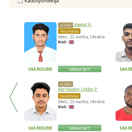
Kausityöntekijä
Jawad H.
id 3319
Harjoittelija
Mies, 22 vuotta, Ukraina
Kieli:
SAA RESUME
SAA R
VARAA NYT
id 3323
Md Nadim Uddin P.
Harjoittelija
Mies, 23 vuotta, Ukraina
Kieli:
SAA RESUME
SAA R
VARAA NYT