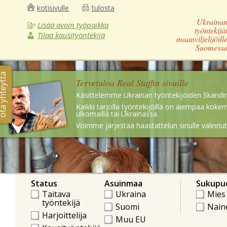
kotisivulle
tulosta
Ukraina
Lisää avoin työpaikka
työntekijä
Tilaa kausityöntekijä
maanviljelijöill
Suomess
 yhteyttä
Tervetuloa Real Staffin sivuille
Käsittelemme Ukrainan työntekijöiden Skandin
Kaikki tarjolla työntekijöillä on aiempaa ko
ulkomailla tai Ukrainassa.
Voimme järjestää haastattelun sinulle valinnut
Status
Asuinmaa
Sukupuo
Taitava
Ukraina
Mies
työntekijä
Suomi
Nain
Harjoittelija
Muu EU